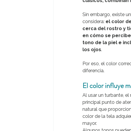
clásicos, combinan 
Sin embargo, existe un
considera: 
el color d
cerca del rostro y t
en cómo se percibe 
tono de la piel e in
los ojos
.
Por eso, el color corr
diferencia.
El color influye m
Al usar un turbante, el 
principal punto de ate
natural que proporciona
color de la tela adqui
mayor.
Algunos tonos pueden