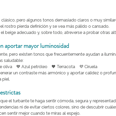
 clásico, pero algunos tonos demasiado claros o muy similares
el rostro pierda definición y se vea más pálido o cansado.
 el beige adecuado y, sobre todo, atreverse a probar otras alt
en aportar mayor luminosidad
nte, pero existen tonos que frecuentemente ayudan a iluminar
s saludable:
e oliva    💙 Azul petróleo    🧡 Terracota    💜 Ciruela
generar un contraste más armónico y aportar calidez o profun
 piel.
estrictas
que el turbante te haga sentir cómoda, segura y representad
endencias ni de evitar ciertos colores, sino de descubrir cuáles
cen sentir mejor cuando te miras al espejo.