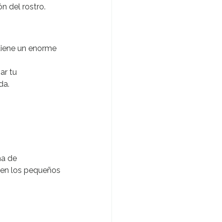
 del rostro.
tiene un enorme 
ar tu 
da.
ma de 
 en los pequeños 