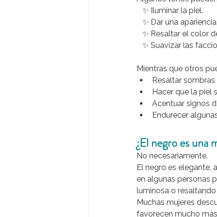
   ✨ Iluminar la piel.
   ✨ Dar una aparienci
   ✨ Resaltar el color d
   ✨ Suavizar las facci
Mientras que otros pu
Resaltar sombras n
Hacer que la piel
Acentuar signos d
Endurecer algunas
¿El negro es una 
No necesariamente.
El negro es elegante, 
en algunas personas p
luminosa o resaltando
Muchas mujeres descub
favorecen mucho más