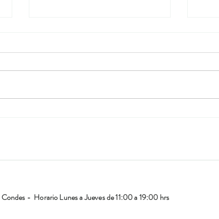
¿Qué llevar en tu cartera o bolso
Qué t
el día de una quimioterapia?
quimi
Condes - Horario Lunes a Jueves de 11:00 a 19:00 hrs