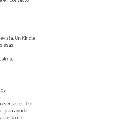
te en contacto 
evista. Un Kindle 
as esas 
calma.
os.
.
o sensibles. Por 
de gran ayuda.
y brinda un 