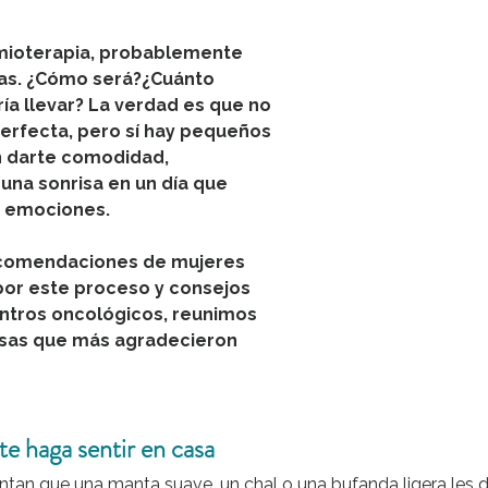
imioterapia, probablemente 
s. ¿Cómo será?¿Cuánto 
ía llevar? La verdad es que no 
perfecta, pero sí hay pequeños 
 darte comodidad, 
 una sonrisa en un día que 
e emociones.
comendaciones de mujeres 
or este proceso y consejos 
ntros oncológicos, reunimos 
osas que más agradecieron 
te haga sentir en casa
tan que una manta suave, un chal o una bufanda ligera les d