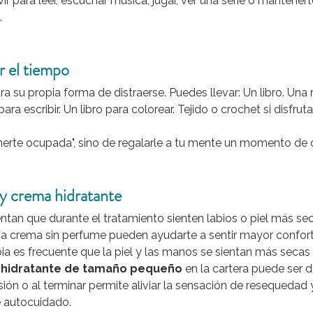
ir para leer, escuchar música, jugar, ver una serie o mantener
.
r el tiempo
 su propia forma de distraerse. Puedes llevar: Un libro. Una r
ra escribir. Un libro para colorear. Tejido o crochet si disfrut
nerte ocupada", sino de regalarle a tu mente un momento de 
 y crema hidratante
an que durante el tratamiento sienten labios o piel más sec
na crema sin perfume pueden ayudarte a sentir mayor confort
ia es frecuente que la piel y las manos se sientan más secas 
hidratante de tamaño pequeño
 en la cartera puede ser 
sión o al terminar permite aliviar la sensación de resequedad 
autocuidado.