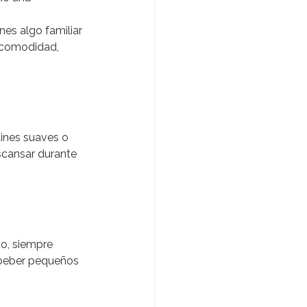
es algo familiar 
 comodidad, 
ines suaves o 
escansar durante 
o, siempre 
a beber pequeños 