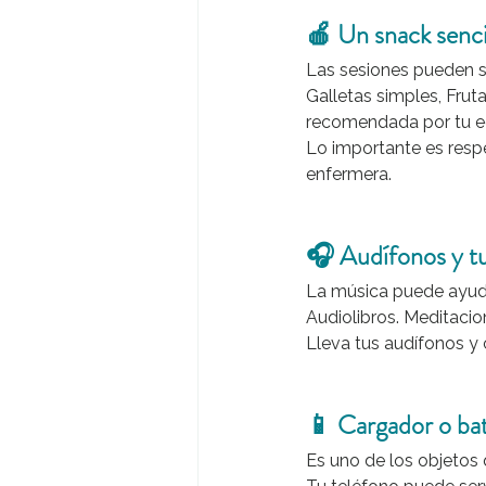
🍎 Un snack senci
Las sesiones pueden se
Galletas simples, Fruta
recomendada por tu eq
Lo importante es respe
enfermera.
🎧 Audífonos y tu
La música puede ayuda
Audiolibros. Meditacio
Lleva tus audífonos y 
📱 Cargador o bate
Es uno de los objetos