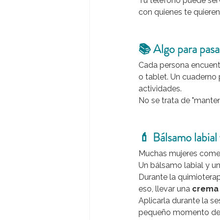
Tu teléfono puede serv
con quienes te quieren
📚 Algo para pasa
Cada persona encuentra
o tablet. Un cuaderno pa
actividades.
No se trata de "mante
💄 Bálsamo labial
Muchas mujeres coment
Un bálsamo labial y u
Durante la quimioterap
eso, llevar una 
crema 
Aplicarla durante la se
pequeño momento de 