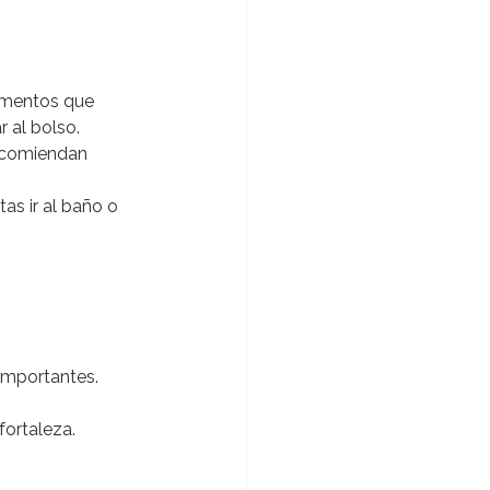
ementos que 
 al bolso.
ecomiendan 
as ir al baño o 
importantes. 
ortaleza.