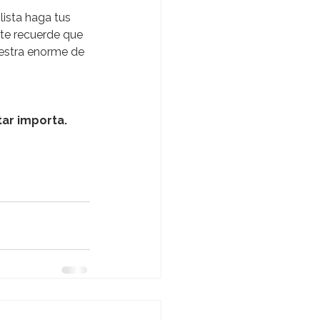
ista haga tus 
e recuerde que 
estra enorme de 
tar importa.