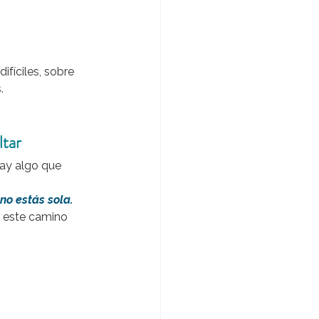
fíciles, sobre 
.
ltar
hay algo que 
no estás sola.
o este camino 