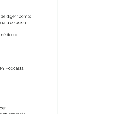
 de digerir como: 
o una colación 
 médico o 
n: Podcasts. 
cen.