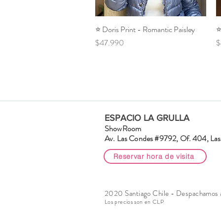
⭐️ Doris Print - Romantic Paisley
Vista rápida
⭐
Precio
P
$47.990
$
ESPACIO LA GRULLA
ShowRoom
Av. Las Condes #9792, Of. 404, Las 
Reservar hora de visita
2020 Santiago Chile - Despachamos a 
Los precios son en CLP