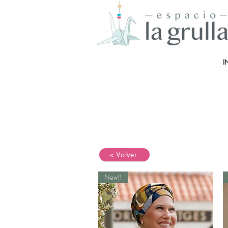
I
< Volver
New!!