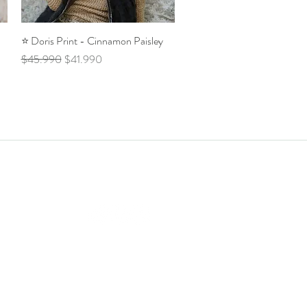
⭐️ Doris Print - Cinnamon Paisley
Vista rápida
Precio
Precio de oferta
$45.990
$41.990