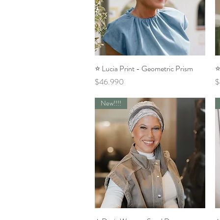
⭐️ Lucia Print - Geometric Prism
Vista rápida
⭐
Precio
P
$46.990
$
New!!!!