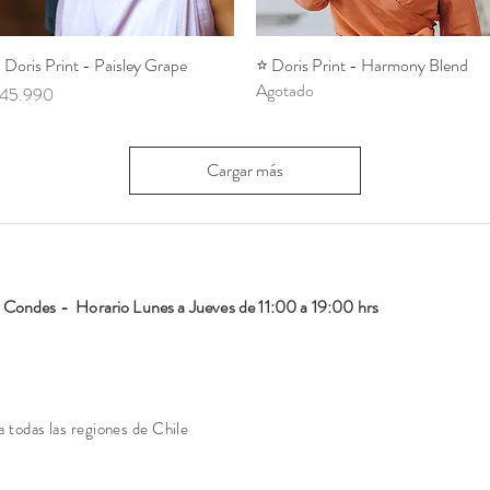
️ Doris Print - Paisley Grape
Vista rápida
⭐️ Doris Print - Harmony Blend
Vista rápida
Agotado
recio
45.990
Cargar más
Condes - Horario Lunes a Jueves de 11:00 a 19:00 hrs
todas las regiones de Chile