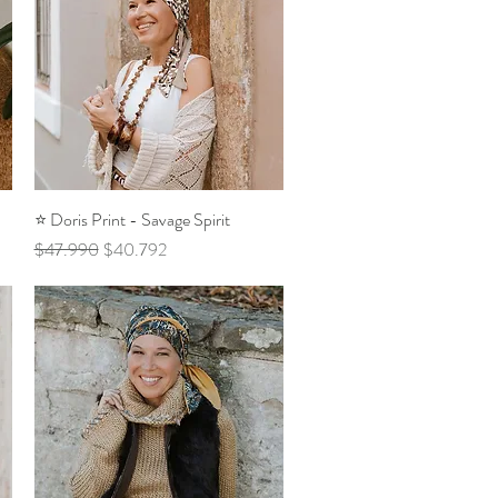
⭐️ Doris Print - Savage Spirit
Vista rápida
Precio
Precio de oferta
$47.990
$40.792