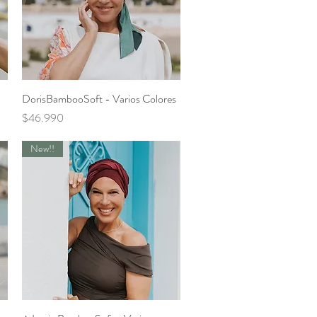
DorisBambooSoft - Varios Colores
Vista rápida
Precio
$46.990
New!!