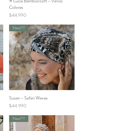
⭐️ Lucia BambooSoft - Varios
Vista rápida
Colores
Precio
$44.990
New!!!!
Susan - Safari Waves
Vista rápida
Precio
$44.990
New!!!!