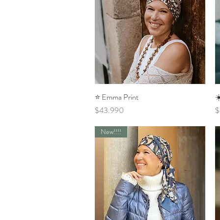
⭐️ Emma Print
Vista rápida
☀
Precio
P
$43.990
$
New!!!!