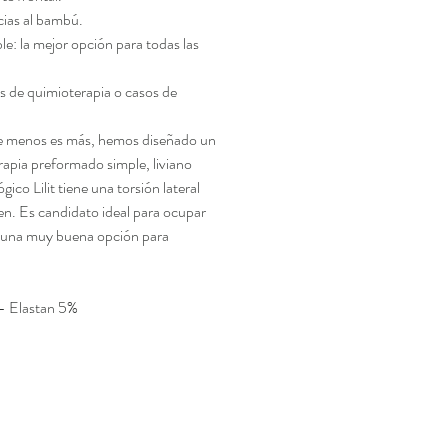
cias al bambú.
le: la mejor opción para todas las
es de quimioterapia o casos de
ue menos es más, hemos diseñado un
rapia preformado simple, liviano
gico Lilit tiene una torsión lateral
en. Es candidato ideal para ocupar
y una muy buena opción para
- Elastan 5%