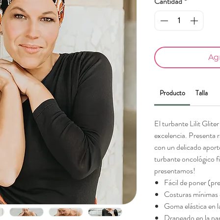
Cantidad
*
Agr
Producto
Talla
El turbante Lilit Glite
excelencia. Presenta r
con un delicado aporte
turbante oncológico fin
presentamos!
Fácil de poner (p
Costuras mínimas e
Goma elástica en l
Drapeado en la par