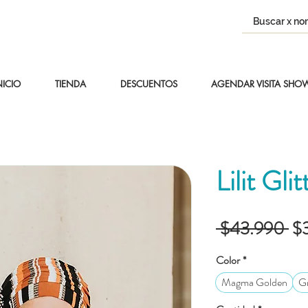
NICIO
TIENDA
DESCUENTOS
AGENDAR VISITA SH
Lilit Glit
Pr
 $43.990 
$
Color
*
Magma Golden
G