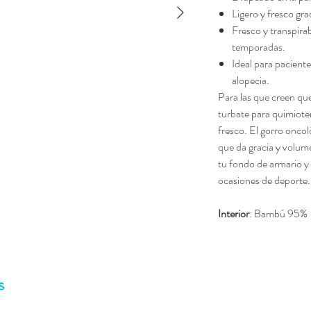
Ligero y fresco gra
Fresco y transpirab
temporadas.
Ideal para pacient
alopecia.
Para las que creen q
turbate para quimiote
fresco. El gorro oncoló
que da gracia y volum
tu fondo de armario 
ocasiones de deporte.
Interior
: Bambú 95% 
s