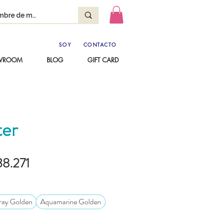
SOY
CONTACTO
OWROOM
BLOG
GIFT CARD
ter
ecio
Precio de oferta
38.271
ray Golden
Aquamarine Golden